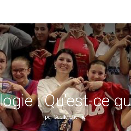
Prestations
Blog
​Contact
ogie : Qu'est-ce qu
par Gaëlle Etienne